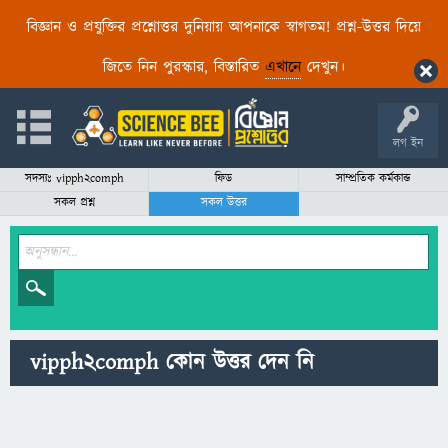
বিজ্ঞান ও প্রযুক্তির প্রশ্নোত্তর দুনিয়ায় আপনাকে স্বাগতম! প্রশ্ন-উত্তর দিয়ে
জিতে নিন পুরস্কার, বিস্তারিত
এখানে
দেখুন।
লগ ইন
সদস্যঃ vipph2comph
ফিড
সাম্প্রতিক কর্মকান্ড
সকল প্রশ্ন
সকল উত্তর
vipph2comph কোন উত্তর দেন নি