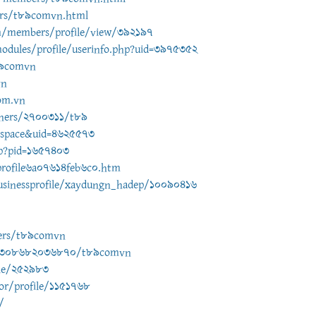
ers/t89comvn.html
m/members/profile/view/392197
odules/profile/userinfo.php?uid=3975352
89comvn
vn
om.vn
phers/2700311/t89
=space&uid=4625573
hp?pid=1657403
rofile6a07614feb6c0.htm
usinessprofile/xaydungn_hadep/10090416
ers/t89comvn
le/308682036870/t89comvn
ile/252983
tor/profile/1151768
/