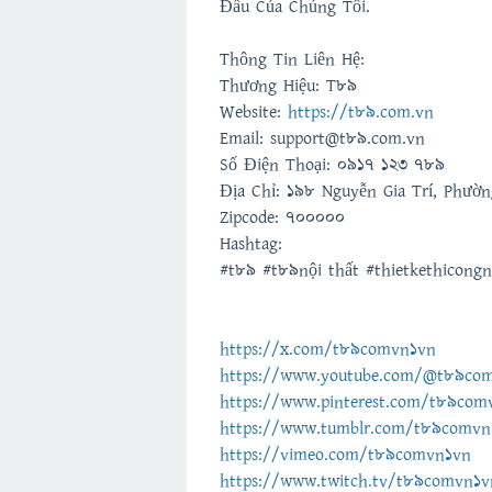
Đầu Của Chúng Tôi.
Thông Tin Liên Hệ:
Thương Hiệu: T89
Website:
https://t89.com.vn
Email: support@t89.com.vn
Số Điện Thoại: 0917 123 789
Địa Chỉ: 198 Nguyễn Gia Trí, Phườ
Zipcode: 700000
Hashtag:
#t89 #t89nội thất #thietkethicong
https://x.com/t89comvn1vn
https://www.youtube.com/@t89co
https://www.pinterest.com/t89com
https://www.tumblr.com/t89comvn
https://vimeo.com/t89comvn1vn
https://www.twitch.tv/t89comvn1v