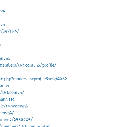
100
mvn
5/15/t89/
6
omvn1
/members/t89comvn1/profile/
st.php?mode=viewprofile&u=231942
comvn
le/t89comvn/
haKNTId
file/t89comvn1
9comvn1/
9comvn1/1774237/
s/members/t89comvn.html