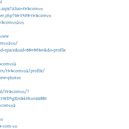
l
e.aspx?Alias=t89comvn
ber.php?682754-t89comvn
/t89comvn1vn
view
comvn1vn/
od=space&uid=3403590&do=profile
89comvn1
rs/t89comvn1/profile/
iew=photos
ral/t89comvn/?
aictWD7gXm9kHtn0xx4Bt
9comvn1
vn
89-com-vn