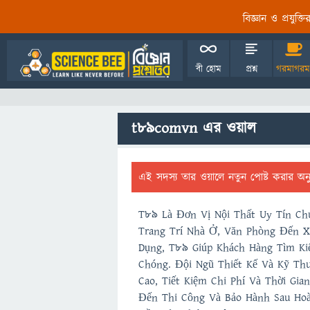
বিজ্ঞান ও প্রযুক্
বী হোম
প্রশ্ন
গরমাগরম
t89comvn এর ওয়াল
এই সদস্য তার ওয়ালে নতুন পোষ্ট করার অন
T89 Là Đơn Vị Nội Thất Uy Tín Chu
Trang Trí Nhà Ở, Văn Phòng Đến Xâ
Dụng, T89 Giúp Khách Hàng Tìm K
Chóng. Đội Ngũ Thiết Kế Và Kỹ Th
Cao, Tiết Kiệm Chi Phí Và Thời Gia
Đến Thi Công Và Bảo Hành Sau Hoà