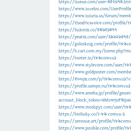
https://iszene.com/user-352674.htm
https://www.invelos.com/UserProfil
https://www.iniuria.us/forum/mem
https://theafricavoice.com/profile
https://linkmix.co/54651477
https://peatix.com/user/29626375/
https://golosknig.com/profile/t89
https://b.cari.com.my/home.php?m
https://tooter.in/t89comvn1
https://www.stylevore.com/user/t
https://www.goldposter.com/membe
https://500px.com/p/t89comvn1?v
https://profile.sampo.ru/t89comvn1
https://www.ameba.jp/profile/gene
account_block_token=6MzwrjoF4ip
https://www.moshpyt.com/user/t8
https://biolinky.co/t-89-comvn-1
https://zeroone.art/profile/t89com
https://www.pozible.com/profile/t