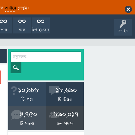
ারিত
এখানে
দেখুন।
পোল
ব্যাজ
টপ ইউজার
লগ ইন
10,988
18,690
টি প্রশ্ন
টি উত্তর
4,750
890,017
টি মন্তব্য
জন সদস্য