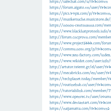
https://safechat.com/u/t89comvn
https://forum.aigato.vn/user/t89c
https://pics.80px.com/p/t89com
https://musikersuche.musicstore.de
https://nonon-centsnanna.com/me
https://www.blackhatprotools.inf
http://forum.cncprovn.com/membe
https://www.project1999.com/for
https://commu.nosv.org/p/t89com
https://www.xen-factory.com/inde
https://www.wikidot.com/user:inf
http://artutor.teiemt.gr/el/user/t
https://mecabricks.com/en/user/t
https://techplanet.today/member/
https://routinehub.co/user/t89com
https://tutorialslink.com/member
https://www.openrec.tv/user/o0um
https://www.deviantart.com/t89co
https://naijamatta.com/t89comvn1