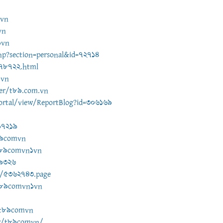
1vn
vn
1vn
hp?section=personal&id=72714
178722.html
1vn
ker/t89.com.vn
ortal/view/ReportBlog?id=306169
97219
89comvn
/t89comvn1vn
-9326
e/5362743.page
t89comvn1vn
/t89comvn
tor/t89comvn/