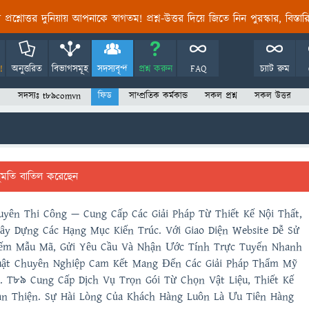
তির প্রশ্নোত্তর দুনিয়ায় আপনাকে স্বাগতম! প্রশ্ন-উত্তর দিয়ে জিতে নিন পুরস্কার, বিস্ত
!
অনুত্তরিত
বিভাগসমূহ
সদস্যবৃন্দ
প্রশ্ন করুন
FAQ
চ্যাট রুম
সদস্যঃ t89comvn
ফিড
সাম্প্রতিক কর্মকান্ড
সকল প্রশ্ন
সকল উত্তর
ুমতি বাতিল করেছেন
yên Thi Công — Cung Cấp Các Giải Pháp Từ Thiết Kế Nội Thất,
y Dựng Các Hạng Mục Kiến Trúc. Với Giao Diện Website Dễ Sử
iếm Mẫu Mã, Gửi Yêu Cầu Và Nhận Ước Tính Trực Tuyến Nhanh
uật Chuyên Nghiệp Cam Kết Mang Đến Các Giải Pháp Thẩm Mỹ
n. T89 Cung Cấp Dịch Vụ Trọn Gói Từ Chọn Vật Liệu, Thiết Kế
n Thiện. Sự Hài Lòng Của Khách Hàng Luôn Là Ưu Tiên Hàng