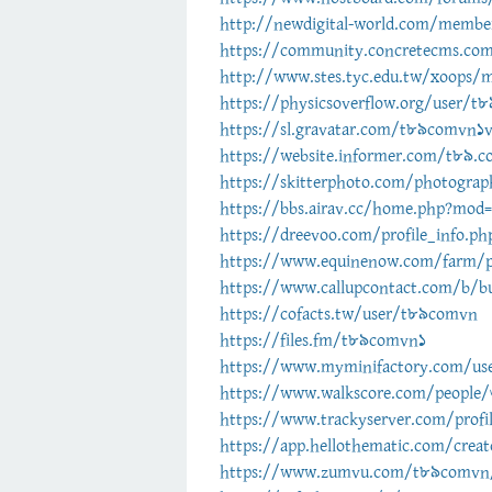
http://newdigital-world.com/memb
https://community.concretecms.co
http://www.stes.tyc.edu.tw/xoops/m
https://physicsoverflow.org/user/t
https://sl.gravatar.com/t89comvn1
https://website.informer.com/t89.c
https://skitterphoto.com/photogra
https://bbs.airav.cc/home.php?mod
https://dreevoo.com/profile_info.p
https://www.equinenow.com/farm/p
https://www.callupcontact.com/b/b
https://cofacts.tw/user/t89comvn
https://files.fm/t89comvn1
https://www.myminifactory.com/us
https://www.walkscore.com/peop
https://www.trackyserver.com/prof
https://app.hellothematic.com/crea
https://www.zumvu.com/t89comvn