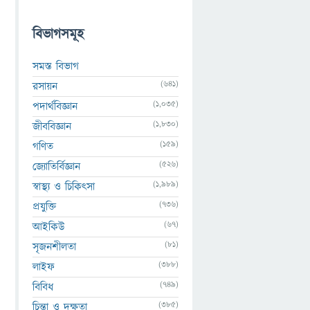
বিভাগসমূহ
সমস্ত বিভাগ
(641)
রসায়ন
(1,035)
পদার্থবিজ্ঞান
(1,830)
জীববিজ্ঞান
(159)
গণিত
(526)
জ্যোতির্বিজ্ঞান
(1,989)
স্বাস্থ্য ও চিকিৎসা
(736)
প্রযুক্তি
(67)
আইকিউ
(81)
সৃজনশীলতা
(388)
লাইফ
(749)
বিবিধ
(385)
চিন্তা ও দক্ষতা