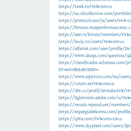
https://tawk.to/t89comvn
https://en.islcollective.com/portfol
https://protocol.ooo/ja/users/t89-
https://forums.maxperformanceinc
https://axe.rs/forum/members/t89
https://luvly.co/users/t89comvn
https://affariat.com/user/profile/1
https://www.akaqa.com/question/
https://classificados.acheiusa.c
DYweUs4MzBOMD0=
https://www.aipictors.com/en/user
https://cointr.ee/t89comvn
https://diit.cz/profil/xtmulucbt9/
https://lightroom.adobe.com/u/t8
https://recash.wpsoul.net/member
https://expatguidekorea.com/profi
https://qiita.com/t89comvn1vn
https://www.skypixel.com/users/djiu