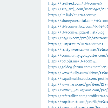
https://tealfeed.com/t89comvn1
https://scenarch.com/userpages/37
https://lit.link/en/t89comvn
https://shareyoursocial.com/t89co
https://t89comvn.bcz.com/2026/0
https://t89comvn.pixnet.net/blog
https://pantip.com/profile/935035
https://justpaste.it/u/t89comvn1
https://es.stylevore.com/user/t89c
https://community.goldposter.com
https://potofu.me/t89comvn
https://golden-forum.com/memberli
https://www.fuelly.com/driver/t89
https://expathealthseoul.com/profi
https://www.lasso.net/go/item/lX9
https://www.investagrams.com/Pro
https://referrallist.com/profile/t8
https://topsitenet.com/profile/t8
https://www.hostboard.com/forum