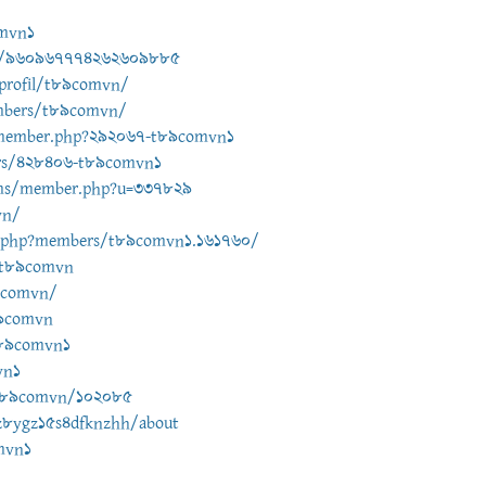
omvn1
vn/960967774262609885
/profil/t89comvn/
mbers/t89comvn/
o/member.php?292067-t89comvn1
rs/428406-t89comvn1
ums/member.php?u=337829
vn/
x.php?members/t89comvn1.161760/
o/t89comvn
89comvn/
89comvn
t89comvn1
vn1
/T89comvn/102085
z8ygz15s4dfknzhh/about
mvn1