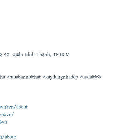
ng 25, Quận Bình Thạnh, TP.HCM
nha #muabannoithat #xaydungnhadep #uudait89
mvn1vn/about
vn1vn/
1vn
n/about