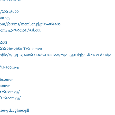
io/12924022
com-vn
.com/forums/member.php?u=249941
comvn.13431119/#about
82154
q19192682640-T89comvn
om/profile/WjhqT2U3ay9KK0dwOURBSWtvMEhMUkJhdGl1Y0VFdXBiM
s/t89comvn
t89comvn
9comvn
s/t89comvn/
le/t89comvn/
ser-ydzvglmeopll