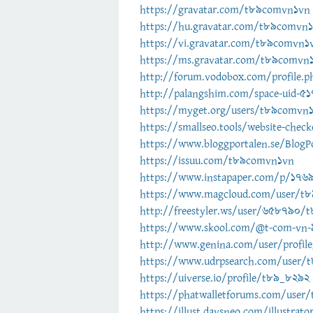
https://gravatar.com/t89comvn1vn
https://hu.gravatar.com/t89comvn
https://vi.gravatar.com/t89comvn1
https://ms.gravatar.com/t89comvn
http://forum.vodobox.com/profile.p
http://palangshim.com/space-uid-5
https://myget.org/users/t89comvn
https://smallseo.tools/website-chec
https://www.bloggportalen.se/BlogP
https://issuu.com/t89comvn1vn
https://www.instapaper.com/p/176
https://www.magcloud.com/user/t
http://freestyler.ws/user/658790
https://www.skool.com/@t-com-vn
http://www.genina.com/user/profil
https://www.udrpsearch.com/user/
https://uiverse.io/profile/t89_8292
https://phatwalletforums.com/user
https://illust.daysneo.com/illustra