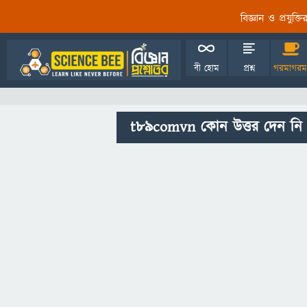
বিজ্ঞান ও প্রযুক্
বী হোম
প্রশ্ন
গরমাগরম
t89comvn কোন উত্তর দেন নি