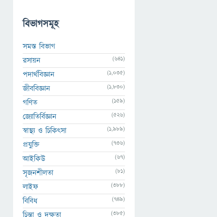
বিভাগসমূহ
সমস্ত বিভাগ
(641)
রসায়ন
(1,035)
পদার্থবিজ্ঞান
(1,830)
জীববিজ্ঞান
(159)
গণিত
(526)
জ্যোতির্বিজ্ঞান
(1,989)
স্বাস্থ্য ও চিকিৎসা
(736)
প্রযুক্তি
(67)
আইকিউ
(81)
সৃজনশীলতা
(388)
লাইফ
(749)
বিবিধ
(385)
চিন্তা ও দক্ষতা