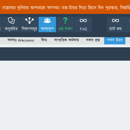
তির প্রশ্নোত্তর দুনিয়ায় আপনাকে স্বাগতম! প্রশ্ন-উত্তর দিয়ে জিতে নিন পুরস্কার, বিস্ত
!
অনুত্তরিত
বিভাগসমূহ
সদস্যবৃন্দ
প্রশ্ন করুন
FAQ
চ্যাট রুম
সদস্যঃ t89comvn
ফিড
সাম্প্রতিক কর্মকান্ড
সকল প্রশ্ন
সকল উত্তর