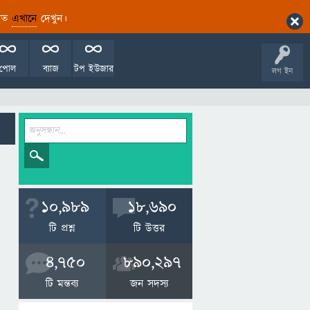
ারিত
এখানে
দেখুন।
পোল
ব্যাজ
টপ ইউজার
লগ ইন
10,989
18,690
টি প্রশ্ন
টি উত্তর
4,750
890,297
টি মন্তব্য
জন সদস্য