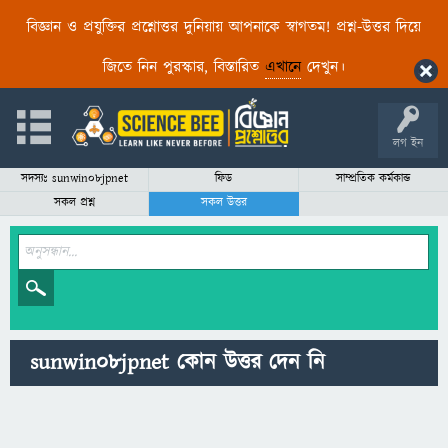
বিজ্ঞান ও প্রযুক্তির প্রশ্নোত্তর দুনিয়ায় আপনাকে স্বাগতম! প্রশ্ন-উত্তর দিয়ে
জিতে নিন পুরস্কার, বিস্তারিত
এখানে
দেখুন।
লগ ইন
সদস্যঃ sunwin08jpnet
ফিড
সাম্প্রতিক কর্মকান্ড
সকল প্রশ্ন
সকল উত্তর
sunwin08jpnet কোন উত্তর দেন নি