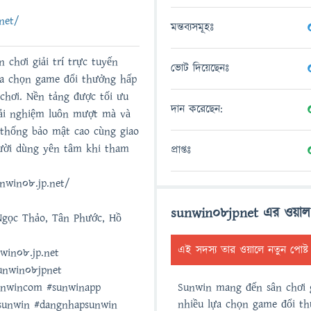
net/
মন্তব্যসমূহঃ
chơi giải trí trực tuyến
ভোট দিয়েছেনঃ
lựa chọn game đổi thưởng hấp
chơi. Nền tảng được tối ưu
দান করেছেন:
trải nghiệm luôn mượt mà và
 thống bảo mật cao cùng giao
người dùng yên tâm khi tham
প্রাপ্তঃ
unwin08.jp.net/
sunwin08jpnet এর ওয়াল
Ngọc Thảo, Tân Phước, Hồ
এই সদস্য তার ওয়ালে নতুন পোষ্
win08.jp.net
unwin08jpnet
unwincom #sunwinapp
Sunwin mang đến sân chơi gi
nhiều lựa chọn game đổi th
psunwin #dangnhapsunwin