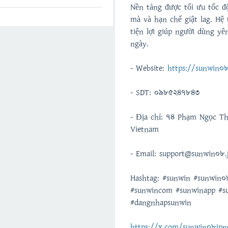
Nền tảng được tối ưu tốc đ
mà và hạn chế giật lag. Hệ
tiện lợi giúp người dùng yê
ngày.
- Website:
https://sunwin08
- SDT: 0985247843
- Địa chỉ: 74 Phạm Ngọc Th
Vietnam
- Email: support@sunwin08.
Hashtag: #sunwin #sunwin0
#sunwincom #sunwinapp #su
#dangnhapsunwin
https://x.com/sunwin08jpn