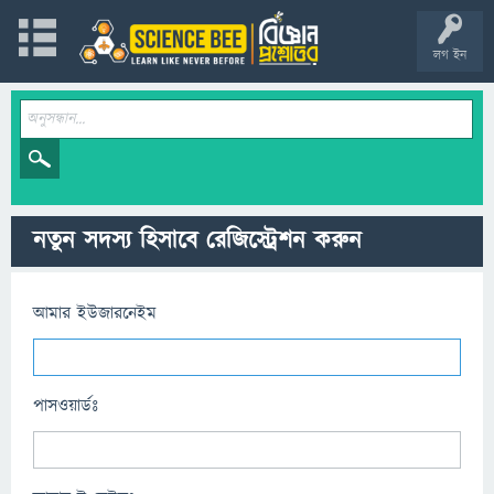
লগ ইন
নতুন সদস্য হিসাবে রেজিস্ট্রেশন করুন
আমার ইউজারনেইম
পাসওয়ার্ডঃ