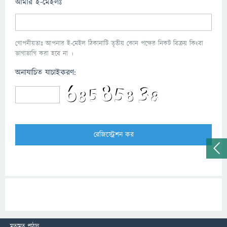
আমার ই-মেইলঃ
গোপনীয়তাঃ আপনার ই-মেইল ঠিকানাটি তৃতীয় কোন পক্ষের নিকট বিক্রয় কিংবা
ভাগাভাগি করা হবে না ।
অনাযাচিত যাচাইকরণ:
মতামত পাঠান