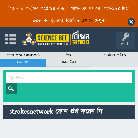
বিজ্ঞান ও প্রযুক্তির প্রশ্নোত্তর দুনিয়ায় আপনাকে স্বাগতম! প্রশ্ন-উত্তর দিয়ে
জিতে নিন পুরস্কার, বিস্তারিত
এখানে
দেখুন।
লগ ইন
সদস্যঃ strokesnetwork
ফিড
সাম্প্রতিক কর্মকান্ড
সকল প্রশ্ন
সকল উত্তর
strokesnetwork কোন প্রশ্ন করেন নি