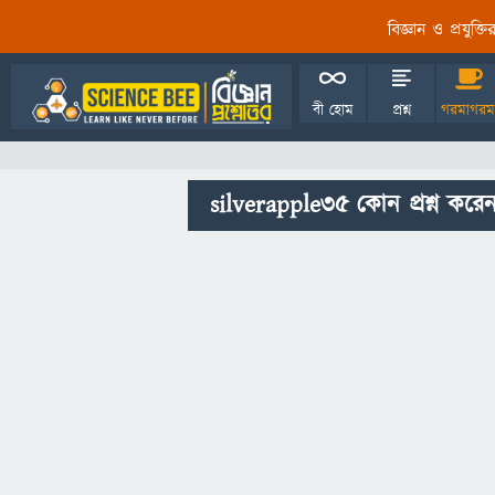
বিজ্ঞান ও প্রযুক্
বী হোম
প্রশ্ন
গরমাগরম
silverapple35 কোন প্রশ্ন করে