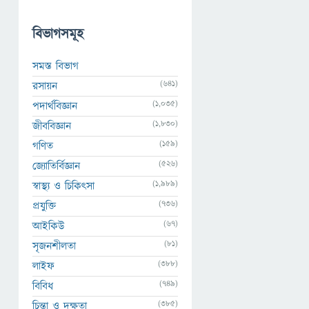
বিভাগসমূহ
সমস্ত বিভাগ
(641)
রসায়ন
(1,035)
পদার্থবিজ্ঞান
(1,830)
জীববিজ্ঞান
(159)
গণিত
(526)
জ্যোতির্বিজ্ঞান
(1,989)
স্বাস্থ্য ও চিকিৎসা
(736)
প্রযুক্তি
(67)
আইকিউ
(81)
সৃজনশীলতা
(388)
লাইফ
(749)
বিবিধ
(385)
চিন্তা ও দক্ষতা