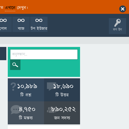
ারিত
এখানে
দেখুন।
পোল
ব্যাজ
টপ ইউজার
লগ ইন
10,989
18,690
টি প্রশ্ন
টি উত্তর
4,750
890,252
টি মন্তব্য
জন সদস্য