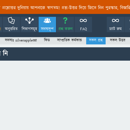
তির প্রশ্নোত্তর দুনিয়ায় আপনাকে স্বাগতম! প্রশ্ন-উত্তর দিয়ে জিতে নিন পুরস্কার, বিস্ত
!
অনুত্তরিত
বিভাগসমূহ
সদস্যবৃন্দ
প্রশ্ন করুন
FAQ
চ্যাট রুম
সদস্যঃ silverapple35
ফিড
সাম্প্রতিক কর্মকান্ড
সকল প্রশ্ন
সকল উত্তর
ন নি