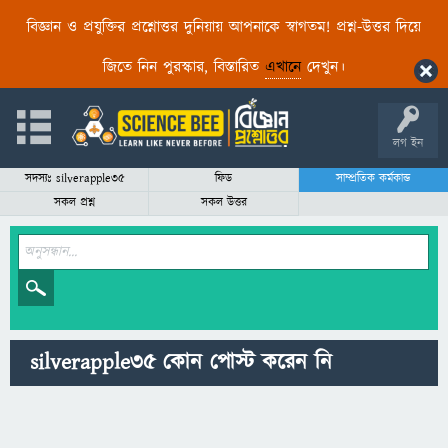
বিজ্ঞান ও প্রযুক্তির প্রশ্নোত্তর দুনিয়ায় আপনাকে স্বাগতম! প্রশ্ন-উত্তর দিয়ে
জিতে নিন পুরস্কার, বিস্তারিত
এখানে
দেখুন।
লগ ইন
সদস্যঃ silverapple35
ফিড
সাম্প্রতিক কর্মকান্ড
সকল প্রশ্ন
সকল উত্তর
silverapple35 কোন পোস্ট করেন নি