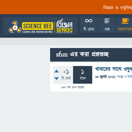
বিজ্ঞান ও প্রযুক্
বী হোম
প্রশ্ন
গরমাগরম
sfun এর করা প্রশ্নগুচ্ছ
খাবারের সাথে ওষু
+1
1
13 জুলাই 2022
"
স্বাস্থ্য ও চ
টি ভোট
উত্তর
342
বার দেখা হয়েছে