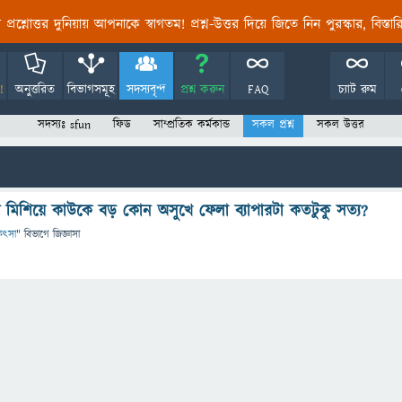
তির প্রশ্নোত্তর দুনিয়ায় আপনাকে স্বাগতম! প্রশ্ন-উত্তর দিয়ে জিতে নিন পুরস্কার, বিস্ত
!
অনুত্তরিত
বিভাগসমূহ
সদস্যবৃন্দ
প্রশ্ন করুন
FAQ
চ্যাট রুম
সদস্যঃ sfun
ফিড
সাম্প্রতিক কর্মকান্ড
সকল প্রশ্ন
সকল উত্তর
ধ মিশিয়ে কাউকে বড় কোন অসুখে ফেলা ব্যাপারটা কতটুকু সত্য?
িকিৎসা
" বিভাগে
জিজ্ঞাসা