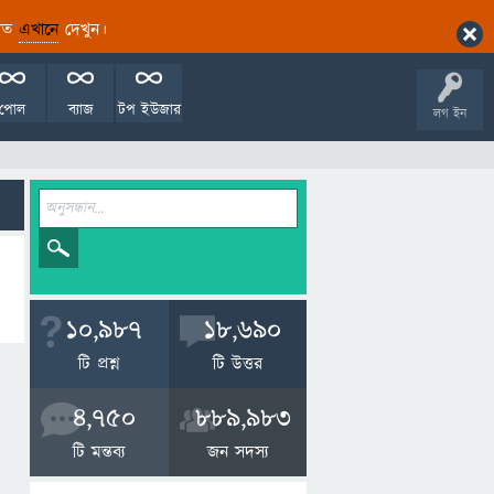
ারিত
এখানে
দেখুন।
পোল
ব্যাজ
টপ ইউজার
লগ ইন
10,987
18,690
টি প্রশ্ন
টি উত্তর
4,750
889,983
টি মন্তব্য
জন সদস্য