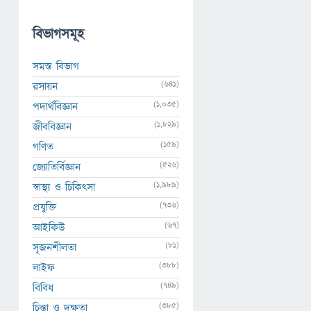
বিভাগসমূহ
সমস্ত বিভাগ
(641)
রসায়ন
(1,035)
পদার্থবিজ্ঞান
(1,829)
জীববিজ্ঞান
(159)
গণিত
(526)
জ্যোতির্বিজ্ঞান
(1,989)
স্বাস্থ্য ও চিকিৎসা
(736)
প্রযুক্তি
(67)
আইকিউ
(81)
সৃজনশীলতা
(388)
লাইফ
(749)
বিবিধ
(385)
চিন্তা ও দক্ষতা