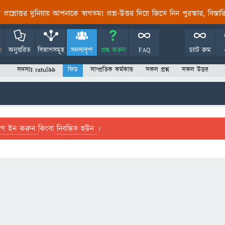
তির প্রশ্নোত্তর দুনিয়ায় আপনাকে স্বাগতম! প্রশ্ন-উত্তর দিয়ে জিতে নিন পুরস্কার, বিস্ত
!
অনুত্তরিত
বিভাগসমূহ
সদস্যবৃন্দ
প্রশ্ন করুন
FAQ
চ্যাট রুম
সদস্যঃ ratul99
ফিড
সাম্প্রতিক কর্মকান্ড
সকল প্রশ্ন
সকল উত্তর
লগ ইন করুন
কিংবা
নিবন্ধিত হউন
।