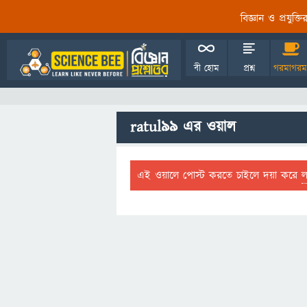
বিজ্ঞান ও প্রযুক্
বী হোম
প্রশ্ন
গরমাগরম
ratul99 এর ওয়াল
এই ওয়ালে পোস্ট করতে চাইলে দয়া করে