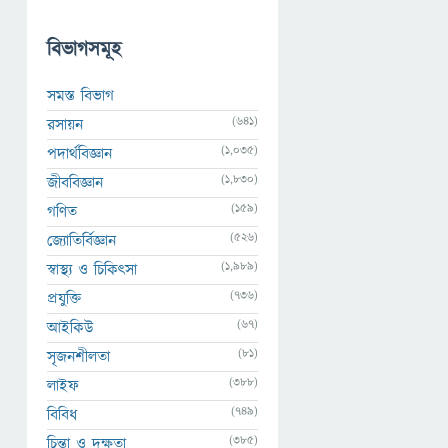
বিভাগসমূহ
সমস্ত বিভাগ
(641)
রসায়ন
(1,035)
পদার্থবিজ্ঞান
(1,830)
জীববিজ্ঞান
(159)
গণিত
(526)
জ্যোতির্বিজ্ঞান
(1,989)
স্বাস্থ্য ও চিকিৎসা
(736)
প্রযুক্তি
(67)
আইকিউ
(81)
সৃজনশীলতা
(388)
লাইফ
(749)
বিবিধ
(385)
চিন্তা ও দক্ষতা