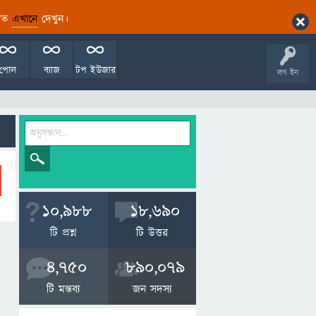
ারিত
এখানে
দেখুন।
পোল
ব্যাজ
টপ ইউজার
লগ ইন
10,988
18,690
টি প্রশ্ন
টি উত্তর
4,750
890,079
টি মন্তব্য
জন সদস্য