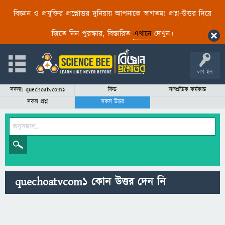
বিজ্ঞান ও প্রযুক্তির প্রশ্নোত্তর দুনিয়ায় আপনাকে স্বাগতম! প্রশ্ন-উত্তর দিয়ে
জিতে নিন পুরস্কার, বিস্তারিত
এখানে
দেখুন।
লগ ইন
সদস্যঃ quechoatvcom1
ফিড
সাম্প্রতিক কর্মকান্ড
সকল প্রশ্ন
সকল উত্তর
quechoatvcom1 কোন উত্তর দেন নি