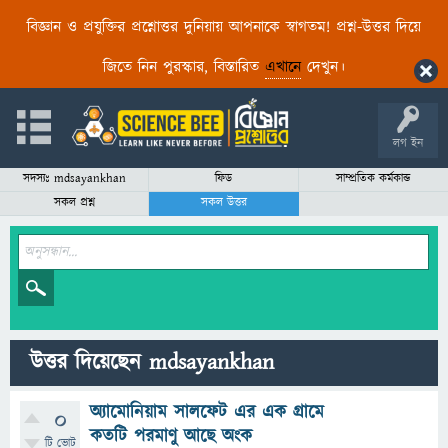
বিজ্ঞান ও প্রযুক্তির প্রশ্নোত্তর দুনিয়ায় আপনাকে স্বাগতম! প্রশ্ন-উত্তর দিয়ে
জিতে নিন পুরস্কার, বিস্তারিত
এখানে
দেখুন।
লগ ইন
সদস্যঃ mdsayankhan
ফিড
সাম্প্রতিক কর্মকান্ড
সকল প্রশ্ন
সকল উত্তর
উত্তর দিয়েছেন mdsayankhan
অ্যামোনিয়াম সালফেট এর এক গ্রামে
0
কতটি পরমাণু আছে অংক
টি ভোট