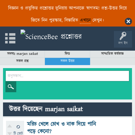
বিজ্ঞান ও প্রযুক্তির প্রশ্নোত্তর দুনিয়ায় আপনাকে স্বাগতম! প্রশ্ন-উত্তর দিয়ে
জিতে নিন পুরস্কার, বিস্তারিত
এখানে
দেখুন।
লগ ইন
সদস্যঃ marjan saikat
ফিড
সাম্প্রতিক কর্মকান্ড
সকল প্রশ্ন
সকল উত্তর
উত্তর দিয়েছেন marjan saikat
মরিচ খেলে চোখ ও নাক দিয়ে পানি
0
পড়ে কেনো?
টি ভোট