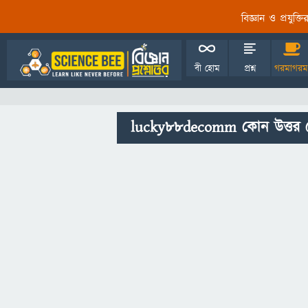
বিজ্ঞান ও প্রযুক্
বী হোম
প্রশ্ন
গরমাগরম
lucky88decomm কোন উত্তর 