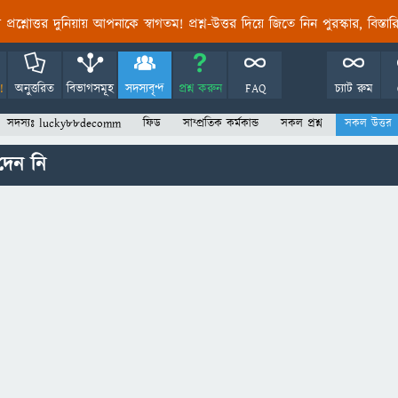
তির প্রশ্নোত্তর দুনিয়ায় আপনাকে স্বাগতম! প্রশ্ন-উত্তর দিয়ে জিতে নিন পুরস্কার, বিস্ত
!
অনুত্তরিত
বিভাগসমূহ
সদস্যবৃন্দ
প্রশ্ন করুন
FAQ
চ্যাট রুম
সদস্যঃ lucky88decomm
ফিড
সাম্প্রতিক কর্মকান্ড
সকল প্রশ্ন
সকল উত্তর
দেন নি