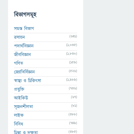
বিভাগসমূহ
সমস্ত বিভাগ
(641)
রসায়ন
(1,035)
পদার্থবিজ্ঞান
(1,830)
জীববিজ্ঞান
(159)
গণিত
(526)
জ্যোতির্বিজ্ঞান
(1,989)
স্বাস্থ্য ও চিকিৎসা
(736)
প্রযুক্তি
(67)
আইকিউ
(81)
সৃজনশীলতা
(388)
লাইফ
(749)
বিবিধ
(385)
চিন্তা ও দক্ষতা