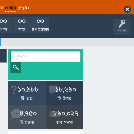
ারিত
এখানে
দেখুন।
পোল
ব্যাজ
টপ ইউজার
লগ ইন
10,988
18,690
টি প্রশ্ন
টি উত্তর
4,750
890,027
টি মন্তব্য
জন সদস্য