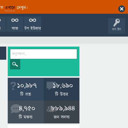
ারিত
এখানে
দেখুন।
ল
ব্যাজ
টপ ইউজার
লগ ইন
10,987
18,690
টি প্রশ্ন
টি উত্তর
4,750
889,944
টি মন্তব্য
জন সদস্য