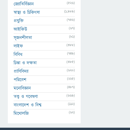
(526)
জ্যোতির্বিজ্ঞান
(1,989)
স্বাস্থ্য ও চিকিৎসা
(736)
প্রযুক্তি
(67)
আইকিউ
(81)
সৃজনশীলতা
(388)
লাইফ
(749)
বিবিধ
(385)
চিন্তা ও দক্ষতা
(620)
প্রাণিবিদ্যা
(225)
পরিবেশ
(487)
মনোবিজ্ঞান
(669)
তত্ত্ব ও গবেষণা
(112)
বাংলাদেশ ও বিশ্ব
(62)
মিথোলজি