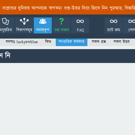
তির প্রশ্নোত্তর দুনিয়ায় আপনাকে স্বাগতম! প্রশ্ন-উত্তর দিয়ে জিতে নিন পুরস্কার, বিস্ত
অনুত্তরিত
বিভাগসমূহ
সদস্যবৃন্দ
প্রশ্ন করুন
FAQ
চ্যাট রুম
পো
সদস্যঃ lucky88blue
ফিড
সাম্প্রতিক কর্মকান্ড
সকল প্রশ্ন
সকল উত্তর
ন নি