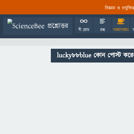
বিজ্ঞান ও প্রযুক্
বী হোম
প্রশ্ন
গরমাগরম!
lucky88blue কোন পোস্ট করে