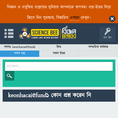
বিজ্ঞান ও প্রযুক্তির প্রশ্নোত্তর দুনিয়ায় আপনাকে স্বাগতম! প্রশ্ন-উত্তর দিয়ে
জিতে নিন পুরস্কার, বিস্তারিত
এখানে
দেখুন।
লগ ইন
সদস্যঃ keonhacai5fund1
ফিড
সাম্প্রতিক কর্মকান্ড
সকল প্রশ্ন
সকল উত্তর
keonhacai5fund1 কোন প্রশ্ন করেন নি