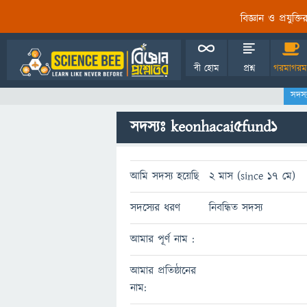
বিজ্ঞান ও প্রযুক্
বী হোম
প্রশ্ন
গরমাগরম
সদস্
সদস্যঃ keonhacai5fund1
আমি সদস্য হয়েছি
2 মাস (since 17 মে)
সদস্যের ধরণ
নিবন্ধিত সদস্য
আমার পূর্ণ নাম :
আমার প্রতিষ্ঠানের
নাম: