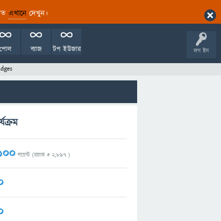
ারিত
এখানে
দেখুন।
পোল
ব্যাজ
টপ ইউজার
লগ ইন
dges
যক্রম
100
পয়েন্ট (র‌্যাংক #
2,897
)
0
0