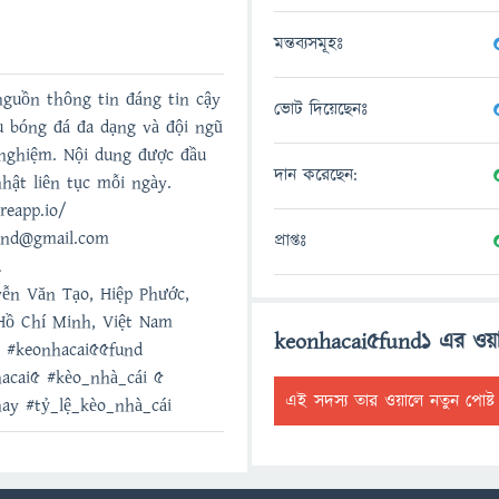
মন্তব্যসমূহঃ
nguồn thông tin đáng tin cậy
ভোট দিয়েছেনঃ
u bóng đá đa dạng và đội ngũ
 nghiệm. Nội dung được đầu
দান করেছেন:
hật liên tục mỗi ngày.
reapp.io/
fund@gmail.com
প্রাপ্তঃ
7
yễn Văn Tạo, Hiệp Phước,
Hồ Chí Minh, Việt Nam
keonhacai5fund1 এর ওয়
i #keonhacai55fund
acai5 #kèo_nhà_cái 5
এই সদস্য তার ওয়ালে নতুন পোষ্
ay #tỷ_lệ_kèo_nhà_cái