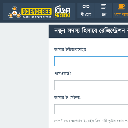
বী হোম
প্রশ্ন
গরমাগরম
নতুন সদস্য হিসাবে রেজিস্ট্রেশন
আমার ইউজারনেইম
পাসওয়ার্ডঃ
আমার ই-মেইলঃ
গোপনীয়তাঃ আপনার ই-মেইল ঠিকানাটি তৃতীয় কোন পক্ষ