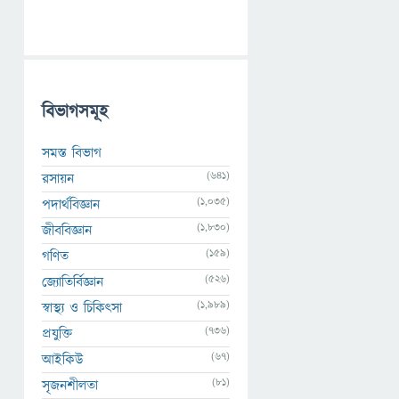
বিভাগসমূহ
সমস্ত বিভাগ
(641)
রসায়ন
(1,035)
পদার্থবিজ্ঞান
(1,830)
জীববিজ্ঞান
(159)
গণিত
(526)
জ্যোতির্বিজ্ঞান
(1,989)
স্বাস্থ্য ও চিকিৎসা
(736)
প্রযুক্তি
(67)
আইকিউ
(81)
সৃজনশীলতা