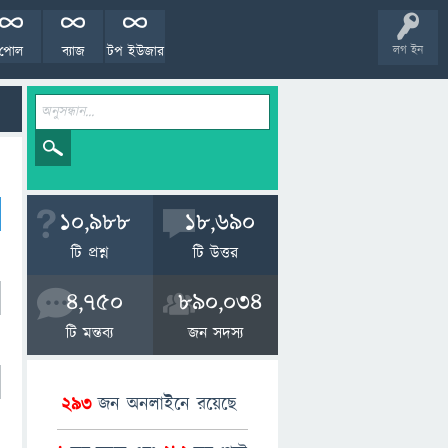
পোল
ব্যাজ
টপ ইউজার
লগ ইন
10,988
18,690
টি প্রশ্ন
টি উত্তর
4,750
890,034
টি মন্তব্য
জন সদস্য
293
জন অনলাইনে রয়েছে