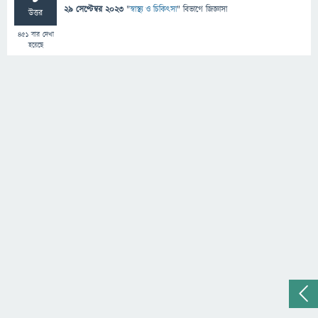
29 সেপ্টেম্বর 2023
"
স্বাস্থ্য ও চিকিৎসা
" বিভাগে
জিজ্ঞাসা
উত্তর
451
বার দেখা
হয়েছে