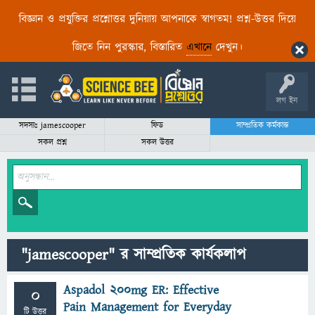
বিজ্ঞান ও প্রযুক্তির প্রশ্নোত্তর দুনিয়ায় আপনাকে স্বাগতম! প্রশ্ন-উত্তর দিয়ে
জিতে নিন পুরস্কার, বিস্তারিত
এখানে
দেখুন।
লগ ইন
সদস্যঃ jamescooper
ফিড
সাম্প্রতিক কর্মকান্ড
সকল প্রশ্ন
সকল উত্তর
"jamescooper" র সাম্প্রতিক কার্যকলাপ
Aspadol 200mg ER: Effective
0
Pain Management for Everyday
টি উত্তর