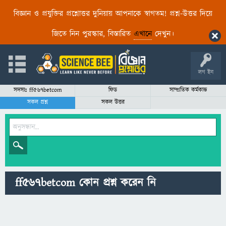
বিজ্ঞান ও প্রযুক্তির প্রশ্নোত্তর দুনিয়ায় আপনাকে স্বাগতম! প্রশ্ন-উত্তর দিয়ে
জিতে নিন পুরস্কার, বিস্তারিত
এখানে
দেখুন।
লগ ইন
সদস্যঃ ff567betcom
ফিড
সাম্প্রতিক কর্মকান্ড
সকল প্রশ্ন
সকল উত্তর
ff567betcom কোন প্রশ্ন করেন নি