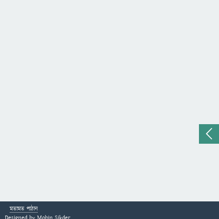
মতামত পাঠান
Designed by
Mobin Sikder