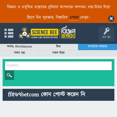
বিজ্ঞান ও প্রযুক্তির প্রশ্নোত্তর দুনিয়ায় আপনাকে স্বাগতম! প্রশ্ন-উত্তর দিয়ে
জিতে নিন পুরস্কার, বিস্তারিত
এখানে
দেখুন।
লগ ইন
সদস্যঃ ff567betcom
ফিড
সাম্প্রতিক কর্মকান্ড
সকল প্রশ্ন
সকল উত্তর
ff567betcom কোন পোস্ট করেন নি