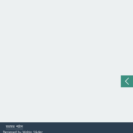
মতামত পাঠান
Designed by
Mobin Sikder