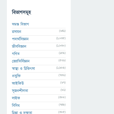
বিভাগসমূহ
সমস্ত বিভাগ
(641)
রসায়ন
(1,035)
পদার্থবিজ্ঞান
(1,830)
জীববিজ্ঞান
(159)
গণিত
(526)
জ্যোতির্বিজ্ঞান
(1,989)
স্বাস্থ্য ও চিকিৎসা
(736)
প্রযুক্তি
(67)
আইকিউ
(81)
সৃজনশীলতা
(388)
লাইফ
(749)
বিবিধ
(385)
চিন্তা ও দক্ষতা