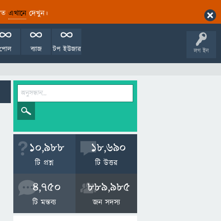
ারিত
এখানে
দেখুন।
পোল
ব্যাজ
টপ ইউজার
লগ ইন
10,988
18,690
টি প্রশ্ন
টি উত্তর
4,750
889,985
টি মন্তব্য
জন সদস্য