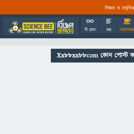
বিজ্ঞান ও প্রযুক্
বী হোম
প্রশ্ন
গরমাগরম
Xx88xx88com কোন পোস্ট ক