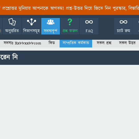
তির প্রশ্নোত্তর দুনিয়ায় আপনাকে স্বাগতম! প্রশ্ন-উত্তর দিয়ে জিতে নিন পুরস্কার, বিস্ত
!
অনুত্তরিত
বিভাগসমূহ
সদস্যবৃন্দ
প্রশ্ন করুন
FAQ
চ্যাট রুম
সদস্যঃ Xx88xx88com
ফিড
সাম্প্রতিক কর্মকান্ড
সকল প্রশ্ন
সকল উত্তর
রেন নি