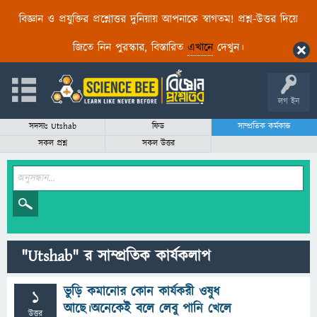
বিজ্ঞান ও প্রযুক্তির প্রশ্নোত্তর দুনিয়ায় আপনাকে স্বাগতম! প্রশ্ন-উত্তর দিয়ে
জিতে নিন পুরস্কার, বিস্তারিত
এখানে
দেখুন।
লগ ইন
সদস্যঃ Utshab
ফিড
সাম্প্রতিক কর্মকান্ড
সকল প্রশ্ন
সকল উত্তর
"Utshab" র সাম্প্রতিক কার্যকলাপ
ভুড়ি কমানোর কোন কার্যকরী ওষুধ
1
আছে।অনেকেই বলে লেবু পানি খেলে
উত্তর