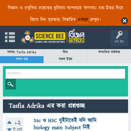
বিজ্ঞান ও প্রযুক্তির প্রশ্নোত্তর দুনিয়ায় আপনাকে স্বাগতম! প্রশ্ন-উত্তর দিয়ে
জিতে নিন পুরস্কার, বিস্তারিত
এখানে
দেখুন।
লগ ইন
সদস্যঃ Tasfia Adrika
ফিড
সাম্প্রতিক কর্মকান্ড
সকল প্রশ্ন
সকল উত্তর
Tasfia Adrika এর করা প্রশ্নগুচ্ছ
Ssc ও HSC দুইটাতেই যদি আমি
+2
biology main Subject নিই
টি ভোট