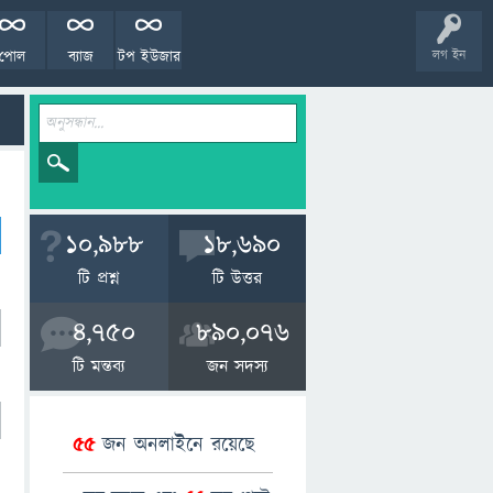
পোল
ব্যাজ
টপ ইউজার
লগ ইন
10,988
18,690
টি প্রশ্ন
টি উত্তর
4,750
890,076
টি মন্তব্য
জন সদস্য
55
জন অনলাইনে রয়েছে