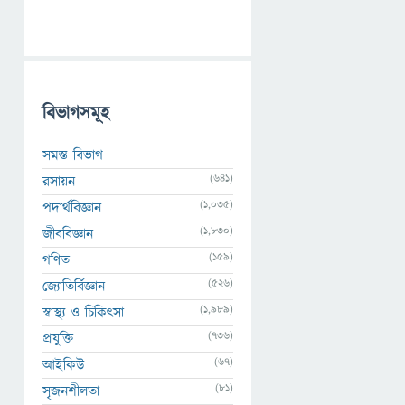
বিভাগসমূহ
সমস্ত বিভাগ
(641)
রসায়ন
(1,035)
পদার্থবিজ্ঞান
(1,830)
জীববিজ্ঞান
(159)
গণিত
(526)
জ্যোতির্বিজ্ঞান
(1,989)
স্বাস্থ্য ও চিকিৎসা
(736)
প্রযুক্তি
(67)
আইকিউ
(81)
সৃজনশীলতা