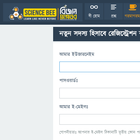
বী হোম
প্রশ্ন
গরমাগরম
নতুন সদস্য হিসাবে রেজিস্ট্রেশন
আমার ইউজারনেইম
পাসওয়ার্ডঃ
আমার ই-মেইলঃ
গোপনীয়তাঃ আপনার ই-মেইল ঠিকানাটি তৃতীয় কোন পক্ষ