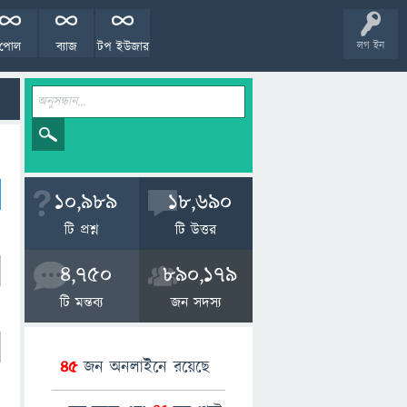
পোল
ব্যাজ
টপ ইউজার
লগ ইন
10,989
18,690
টি প্রশ্ন
টি উত্তর
4,750
890,179
টি মন্তব্য
জন সদস্য
45
জন অনলাইনে রয়েছে