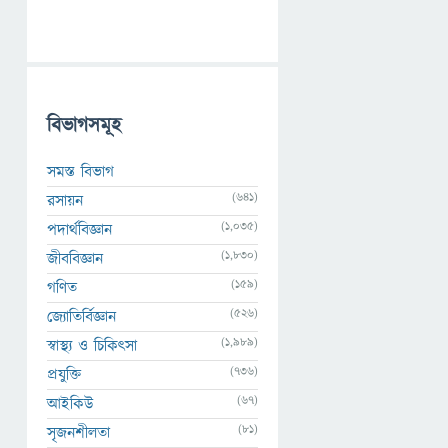
বিভাগসমূহ
সমস্ত বিভাগ
(641)
রসায়ন
(1,035)
পদার্থবিজ্ঞান
(1,830)
জীববিজ্ঞান
(159)
গণিত
(526)
জ্যোতির্বিজ্ঞান
(1,989)
স্বাস্থ্য ও চিকিৎসা
(736)
প্রযুক্তি
(67)
আইকিউ
(81)
সৃজনশীলতা