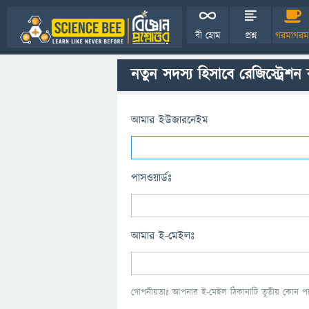
বী হোম
প্রশ্ন
গরমাগরম
নতুন সদস্য হিসাবে রেজিস্ট্রেশন
আমার ইউজারনেইম
পাসওয়ার্ডঃ
আমার ই-মেইলঃ
গোপনীয়তাঃ আপনার ই-মেইল ঠিকানাটি তৃতীয় কোন পক্ষ