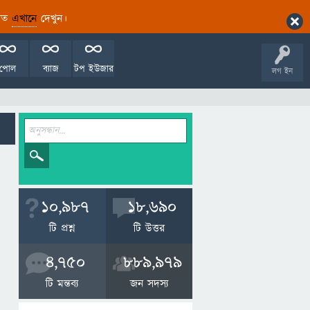
ারিত
এখানে
দেখুন।
পোল
ব্যাজ
টপ ইউজার
লগ ইন
10,987
18,690
টি প্রশ্ন
টি উত্তর
4,750
889,979
টি মন্তব্য
জন সদস্য