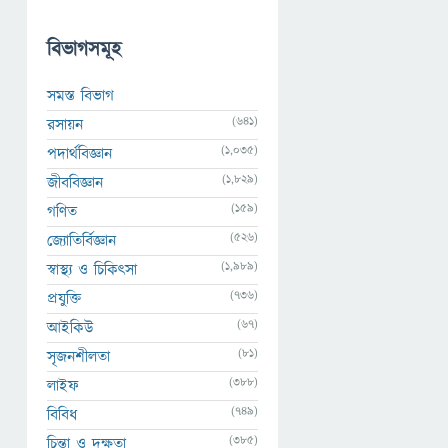
বিভাগসমূহ
সমস্ত বিভাগ
(641)
রসায়ন
(1,035)
পদার্থবিজ্ঞান
(1,829)
জীববিজ্ঞান
(159)
গণিত
(526)
জ্যোতির্বিজ্ঞান
(1,989)
স্বাস্থ্য ও চিকিৎসা
(736)
প্রযুক্তি
(67)
আইকিউ
(81)
সৃজনশীলতা
(388)
লাইফ
(749)
বিবিধ
(385)
চিন্তা ও দক্ষতা