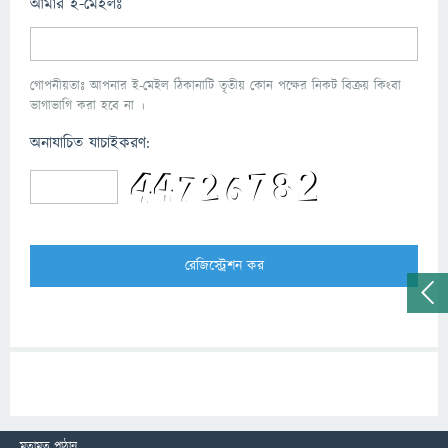
আমার ই-মেইলঃ
গোপনীয়তাঃ আপনার ই-মেইল ঠিকানাটি তৃতীয় কোন পক্ষের নিকট বিক্রয় কিংবা
ভাগাভাগি করা হবে না ।
অনাযাচিত যাচাইকরণ:
মতামত পাঠান