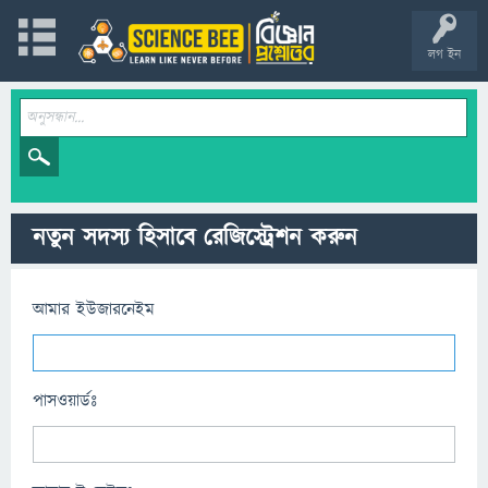
লগ ইন
নতুন সদস্য হিসাবে রেজিস্ট্রেশন করুন
আমার ইউজারনেইম
পাসওয়ার্ডঃ