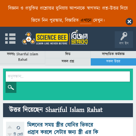
বিজ্ঞান ও প্রযুক্তির প্রশ্নোত্তর দুনিয়ায় আপনাকে স্বাগতম! প্রশ্ন-উত্তর দিয়ে
জিতে নিন পুরস্কার, বিস্তারিত
এখানে
দেখুন।
লগ ইন
সদস্যঃ Shariful Islam
ফিড
সাম্প্রতিক কর্মকান্ড
Rahat
সকল প্রশ্ন
সকল উত্তর
উত্তর দিয়েছেন Shariful Islam Rahat
মিলনের সময় স্ত্রীর যোনির ভিতরে
0
প্রস্রাব করলে সেটার জন্য স্ত্রী এর কি
টি ভোট