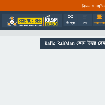
বিজ্ঞান ও প্রযুক্
বী হোম
প্রশ্ন
গরমাগরম
Rafiq RahMan কোন উত্তর দেন