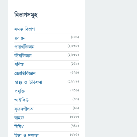
বিভাগসমূহ
সমস্ত বিভাগ
(641)
রসায়ন
(1,035)
পদার্থবিজ্ঞান
(1,830)
জীববিজ্ঞান
(159)
গণিত
(526)
জ্যোতির্বিজ্ঞান
(1,989)
স্বাস্থ্য ও চিকিৎসা
(736)
প্রযুক্তি
(67)
আইকিউ
(81)
সৃজনশীলতা
(388)
লাইফ
(749)
বিবিধ
(385)
চিন্তা ও দক্ষতা