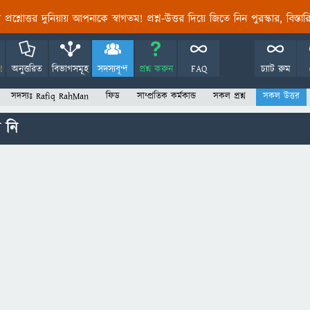
তির প্রশ্নোত্তর দুনিয়ায় আপনাকে স্বাগতম! প্রশ্ন-উত্তর দিয়ে জিতে নিন পুরস্কার, বিস্ত
!
অনুত্তরিত
বিভাগসমূহ
সদস্যবৃন্দ
প্রশ্ন করুন
FAQ
চ্যাট রুম
সদস্যঃ Rafiq RahMan
ফিড
সাম্প্রতিক কর্মকান্ড
সকল প্রশ্ন
সকল উত্তর
 নি