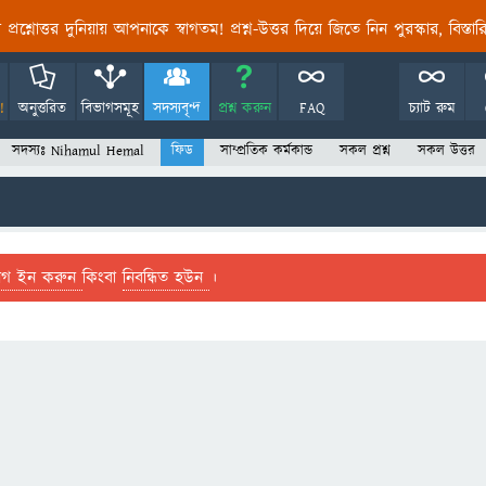
তির প্রশ্নোত্তর দুনিয়ায় আপনাকে স্বাগতম! প্রশ্ন-উত্তর দিয়ে জিতে নিন পুরস্কার, বিস্ত
!
অনুত্তরিত
বিভাগসমূহ
সদস্যবৃন্দ
প্রশ্ন করুন
FAQ
চ্যাট রুম
সদস্যঃ Nihamul Hemal
ফিড
সাম্প্রতিক কর্মকান্ড
সকল প্রশ্ন
সকল উত্তর
লগ ইন করুন
কিংবা
নিবন্ধিত হউন
।