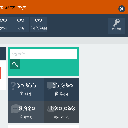
ারিত
এখানে
দেখুন।
পোল
ব্যাজ
টপ ইউজার
লগ ইন
10,988
18,690
টি প্রশ্ন
টি উত্তর
4,750
890,096
টি মন্তব্য
জন সদস্য