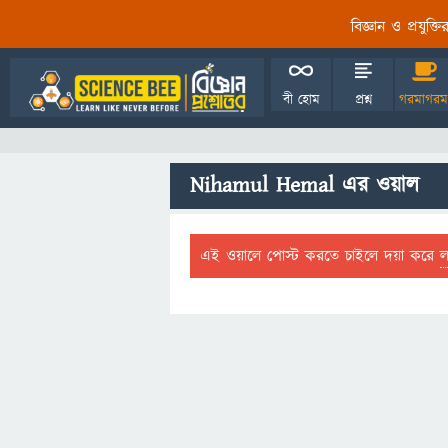
বিজ্ঞান ও প্রযুক্
বী হোম
প্রশ্ন
গরমাগরম
Nihamul Hemal এর ওয়াল
এই ওয়ালে পোস্ট করতে চাইলে দয়া করে