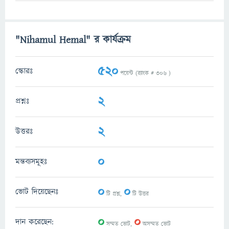
"Nihamul Hemal" র কার্যক্রম
520
স্কোরঃ
পয়েন্ট (র‌্যাংক #
306
)
2
প্রশ্নঃ
2
উত্তরঃ
0
মন্তব্যসমূহঃ
0
0
ভোট দিয়েছেনঃ
টি প্রশ্ন,
টি উত্তর
0
0
দান করেছেন:
সম্মত ভোট,
অসম্মত ভোট