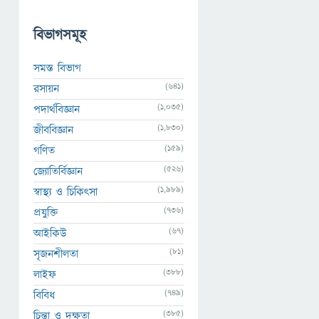
বিভাগসমূহ
সমস্ত বিভাগ
(641)
রসায়ন
(1,035)
পদার্থবিজ্ঞান
(1,830)
জীববিজ্ঞান
(159)
গণিত
(526)
জ্যোতির্বিজ্ঞান
(1,989)
স্বাস্থ্য ও চিকিৎসা
(736)
প্রযুক্তি
(67)
আইকিউ
(81)
সৃজনশীলতা
(388)
লাইফ
(749)
বিবিধ
(385)
চিন্তা ও দক্ষতা