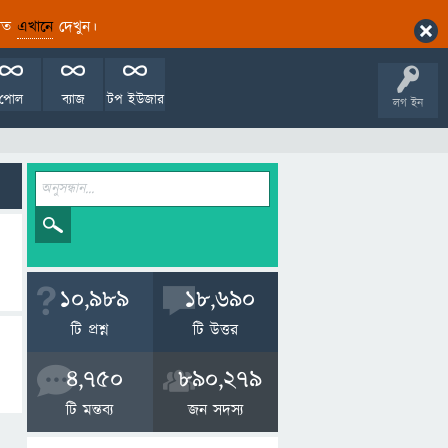
ারিত
এখানে
দেখুন।
পোল
ব্যাজ
টপ ইউজার
লগ ইন
10,989
18,690
টি প্রশ্ন
টি উত্তর
4,750
890,279
টি মন্তব্য
জন সদস্য