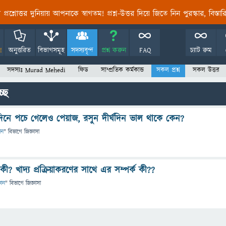
তির প্রশ্নোত্তর দুনিয়ায় আপনাকে স্বাগতম! প্রশ্ন-উত্তর দিয়ে জিতে নিন পুরস্কার, বিস্ত
!
অনুত্তরিত
বিভাগসমূহ
সদস্যবৃন্দ
প্রশ্ন করুন
FAQ
চ্যাট রুম
সদস্যঃ Murad Mehedi
ফিড
সাম্প্রতিক কর্মকান্ড
সকল প্রশ্ন
সকল উত্তর
্ছ
িনে পচে গেলেও পেয়াজ, রসুন দীর্ঘদিন ভাল থাকে কেন?
ান
" বিভাগে
জিজ্ঞাসা
ী? খাদ্য প্রক্রিয়াকরণের সাথে এর সম্পর্ক কী??
ঞান
" বিভাগে
জিজ্ঞাসা