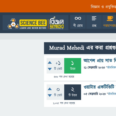
বিজ্ঞান ও প্রযুক্
বী হোম
প্রশ্ন
গরমাগরম
Murad Mehedi এর করা প্রশ্নগুচ
আপেল প্রায় সাত দ
+1
1
21 ফেব্রুয়ারি 2023
"
জীববিজ্ঞ
টি ভোট
উত্তর
438
বার দেখা হয়েছে
ওয়াটার একটিভিটি ক
0
2
05 ফেব্রুয়ারি 2023
"
জীববিজ্
টি ভোট
টি উত্তর
1,025
বার দেখা হয়েছে