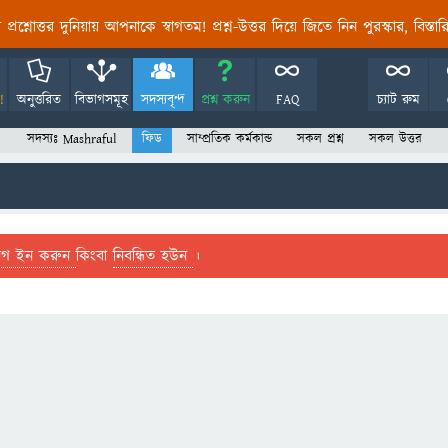
তির প্রশ্নোত্তর দুনিয়ায় আপনাকে স্বাগতম! প্রশ্ন-উত্তর দিয়ে জিতে নিন পুরস্কার, বিস্ত
!
অনুত্তরিত
বিভাগসমূহ
সদস্যবৃন্দ
প্রশ্ন করুন
FAQ
চ্যাট রুম
সদস্যঃ Mashraful
ফিড
সাম্প্রতিক কর্মকান্ড
সকল প্রশ্ন
সকল উত্তর
লগ ইন করুন
কিংবা
নিবন্ধিত হউন
।