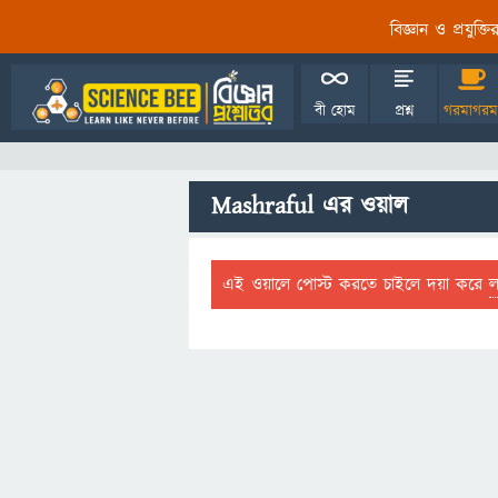
বিজ্ঞান ও প্রযুক্
বী হোম
প্রশ্ন
গরমাগরম
Mashraful এর ওয়াল
এই ওয়ালে পোস্ট করতে চাইলে দয়া করে