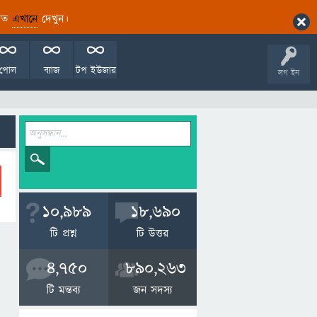
ারিত
এখানে
দেখুন।
পোল
ব্যাজ
টপ ইউজার
লগ ইন
10,989
18,690
টি প্রশ্ন
টি উত্তর
4,750
890,263
টি মন্তব্য
জন সদস্য