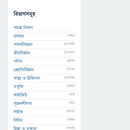
বিভাগসমূহ
সমস্ত বিভাগ
(641)
রসায়ন
(1,035)
পদার্থবিজ্ঞান
(1,830)
জীববিজ্ঞান
(159)
গণিত
(526)
জ্যোতির্বিজ্ঞান
(1,989)
স্বাস্থ্য ও চিকিৎসা
(736)
প্রযুক্তি
(67)
আইকিউ
(81)
সৃজনশীলতা
(388)
লাইফ
(749)
বিবিধ
(385)
চিন্তা ও দক্ষতা