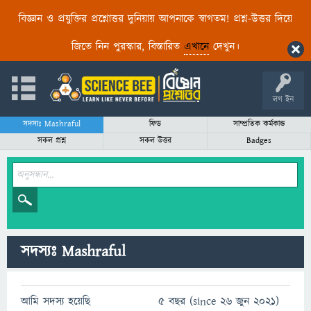
বিজ্ঞান ও প্রযুক্তির প্রশ্নোত্তর দুনিয়ায় আপনাকে স্বাগতম! প্রশ্ন-উত্তর দিয়ে
জিতে নিন পুরস্কার, বিস্তারিত
এখানে
দেখুন।
লগ ইন
সদস্যঃ Mashraful
ফিড
সাম্প্রতিক কর্মকান্ড
সকল প্রশ্ন
সকল উত্তর
Badges
সদস্যঃ Mashraful
আমি সদস্য হয়েছি
5 বছর (since 26 জুন 2021)