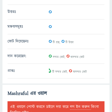
0
উত্তরঃ
0
মন্তব্যসমূহঃ
0
0
ভোট দিয়েছেনঃ
টি প্রশ্ন,
টি উত্তর
0
0
দান করেছেন:
সম্মত ভোট,
অসম্মত ভোট
1
0
প্রাপ্তঃ
টি সম্মত ভোট,
অসম্মত ভোট
Mashraful এর ওয়াল
এই ওয়ালে পোস্ট করতে চাইলে দয়া করে
লগ ইন করুন
কিংবা