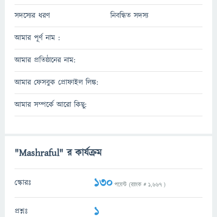
সদস্যের ধরণ
নিবন্ধিত সদস্য
আমার পূর্ণ নাম :
আমার প্রতিষ্ঠানের নাম:
আমার ফেসবুক প্রোফাইল লিঙ্ক:
আমার সম্পর্কে আরো কিছু:
"Mashraful" র কার্যক্রম
130
স্কোরঃ
পয়েন্ট (র‌্যাংক #
1,667
)
1
প্রশ্নঃ