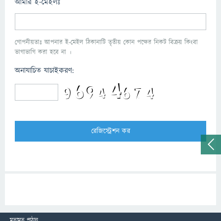
আমার ই-মেইলঃ
গোপনীয়তাঃ আপনার ই-মেইল ঠিকানাটি তৃতীয় কোন পক্ষের নিকট বিক্রয় কিংবা
ভাগাভাগি করা হবে না ।
অনাযাচিত যাচাইকরণ:
মতামত পাঠান