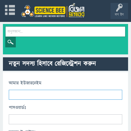
লগ ইন
নতুন সদস্য হিসাবে রেজিস্ট্রেশন করুন
আমার ইউজারনেইম
পাসওয়ার্ডঃ