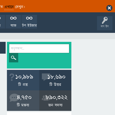
ারিত
এখানে
দেখুন।
ল
ব্যাজ
টপ ইউজার
লগ ইন
10,989
18,690
টি প্রশ্ন
টি উত্তর
4,750
890,322
টি মন্তব্য
জন সদস্য