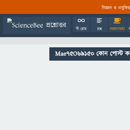
বিজ্ঞান ও প্রযুক্
বী হোম
প্রশ্ন
গরমাগরম!
Mae75O69150 কোন পোস্ট কর