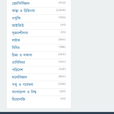
(526)
জ্যোতির্বিজ্ঞান
(1,989)
স্বাস্থ্য ও চিকিৎসা
(736)
প্রযুক্তি
(67)
আইকিউ
(81)
সৃজনশীলতা
(388)
লাইফ
(749)
বিবিধ
(385)
চিন্তা ও দক্ষতা
(620)
প্রাণিবিদ্যা
(225)
পরিবেশ
(488)
মনোবিজ্ঞান
(669)
তত্ত্ব ও গবেষণা
(112)
বাংলাদেশ ও বিশ্ব
(62)
মিথোলজি