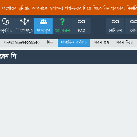
তির প্রশ্নোত্তর দুনিয়ায় আপনাকে স্বাগতম! প্রশ্ন-উত্তর দিয়ে জিতে নিন পুরস্কার, বিস্ত
অনুত্তরিত
বিভাগসমূহ
সদস্যবৃন্দ
প্রশ্ন করুন
FAQ
চ্যাট রুম
পো
সদস্যঃ Mae75O69150
ফিড
সাম্প্রতিক কর্মকান্ড
সকল প্রশ্ন
সকল উত্তর
েন নি