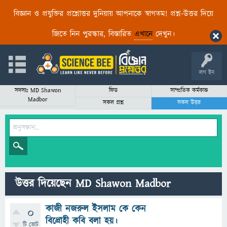
বিজ্ঞান ও প্রযুক্তির প্রশ্নোত্তর দুনিয়ায় আপনাকে স্বাগতম! প্রশ্ন-উত্তর দিয়ে
জিতে নিন পুরস্কার, বিস্তারিত
এখানে
দেখুন।
লগ ইন
সদস্যঃ MD Shawon
ফিড
সাম্প্রতিক কর্মকান্ড
Madbor
সকল প্রশ্ন
সকল উত্তর
উত্তর দিয়েছেন MD Shawon Madbor
কাজী নজরুল ইসলাম কে কেন
0
বিদ্রোহী কবি বলা হয়।
টি ভোট