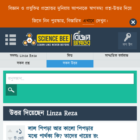
বিজ্ঞান ও প্রযুক্তির প্রশ্নোত্তর দুনিয়ায় আপনাকে স্বাগতম! প্রশ্ন-উত্তর দিয়ে
জিতে নিন পুরস্কার, বিস্তারিত
এখানে
দেখুন।
লগ ইন
সদস্যঃ Linza Reza
ফিড
সাম্প্রতিক কর্মকান্ড
সকল প্রশ্ন
সকল উত্তর
উত্তর দিয়েছেন Linza Reza
লাল পিপড়া আর কালো পিপড়ার
+1
মধ্যে পার্থক্য কি? তাদের গায়ের রং
টি ভোট