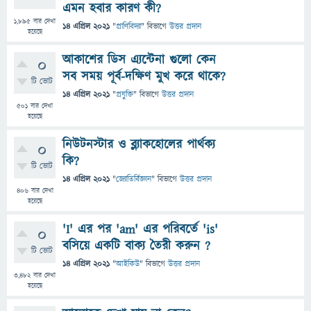
এমন হবার কারণ কী?
1,895
বার দেখা
14 এপ্রিল 2021
"
প্রাণিবিদ্যা
" বিভাগে
উত্তর প্রদান
হয়েছে
আকাশের ডিস এ্যন্টেনা গুলো কেন
0
সব সময় পূর্ব-দক্ষিণ মুখ করে থাকে?
টি ভোট
14 এপ্রিল 2021
"
প্রযুক্তি
" বিভাগে
উত্তর প্রদান
501
বার দেখা
হয়েছে
নিউটনস্টার ও ব্ল্যাকহোলের পার্থক্য
0
কি?
টি ভোট
14 এপ্রিল 2021
"
জ্যোতির্বিজ্ঞান
" বিভাগে
উত্তর প্রদান
406
বার দেখা
হয়েছে
'I' এর পর 'am' এর পরিবর্তে 'is'
0
বসিয়ে একটি বাক্য তৈরী করুন ?
টি ভোট
14 এপ্রিল 2021
"
আইকিউ
" বিভাগে
উত্তর প্রদান
3,482
বার দেখা
হয়েছে