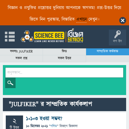
বিজ্ঞান ও প্রযুক্তির প্রশ্নোত্তর দুনিয়ায় আপনাকে স্বাগতম! প্রশ্ন-উত্তর দিয়ে
জিতে নিন পুরস্কার, বিস্তারিত
এখানে
দেখুন।
লগ ইন
সদস্যঃ JULFIKER
ফিড
সাম্প্রতিক কর্মকান্ড
সকল প্রশ্ন
সকল উত্তর
"JULFIKER" র সাম্প্রতিক কার্যকলাপ
১+১=৩ হওয়া সম্ভব?
2
10 ডিসেম্বর 2021
"
গণিত
" বিভাগে
জিজ্ঞাসা
টি উত্তর