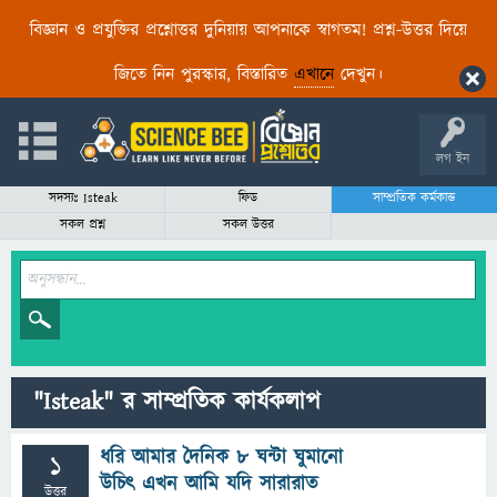
বিজ্ঞান ও প্রযুক্তির প্রশ্নোত্তর দুনিয়ায় আপনাকে স্বাগতম! প্রশ্ন-উত্তর দিয়ে
জিতে নিন পুরস্কার, বিস্তারিত
এখানে
দেখুন।
লগ ইন
সদস্যঃ Isteak
ফিড
সাম্প্রতিক কর্মকান্ড
সকল প্রশ্ন
সকল উত্তর
"Isteak" র সাম্প্রতিক কার্যকলাপ
ধরি আমার দৈনিক ৮ ঘন্টা ঘুমানো
1
উচিৎ এখন আমি যদি সারারাত
উত্তর