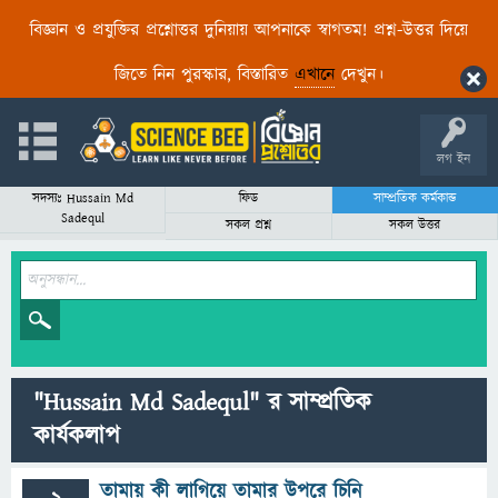
বিজ্ঞান ও প্রযুক্তির প্রশ্নোত্তর দুনিয়ায় আপনাকে স্বাগতম! প্রশ্ন-উত্তর দিয়ে
জিতে নিন পুরস্কার, বিস্তারিত
এখানে
দেখুন।
লগ ইন
সদস্যঃ Hussain Md
ফিড
সাম্প্রতিক কর্মকান্ড
Sadequl
সকল প্রশ্ন
সকল উত্তর
"Hussain Md Sadequl" র সাম্প্রতিক
কার্যকলাপ
তামায় কী লাগিয়ে তামার উপরে চিনি