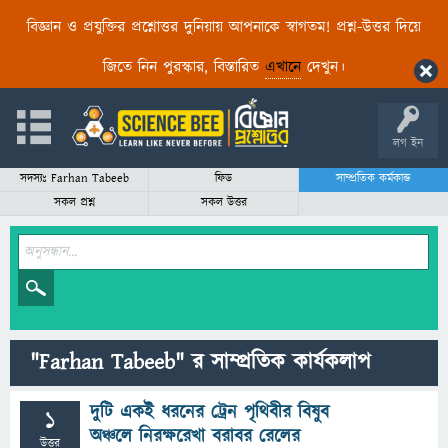
বিজ্ঞান ও প্রযুক্তির প্রশ্নোত্তর দুনিয়ায় আপনাকে স্বাগতম! প্রশ্ন-উত্তর দিয়ে
জিতে নিন পুরস্কার, বিস্তারিত
এখানে
দেখুন।
লগ ইন
সদস্যঃ Farhan Tabeeb
ফিড
সাম্প্রতিক কর্মকান্ড
সকল প্রশ্ন
সকল উত্তর
"Farhan Tabeeb" র সাম্প্রতিক কার্যকলাপ
দুটি একই ধরনের ট্রেন পৃথিবীর বিষুব
1
অঞ্চলে নিরক্ষরেখা বরাবর রেলের
উত্তর