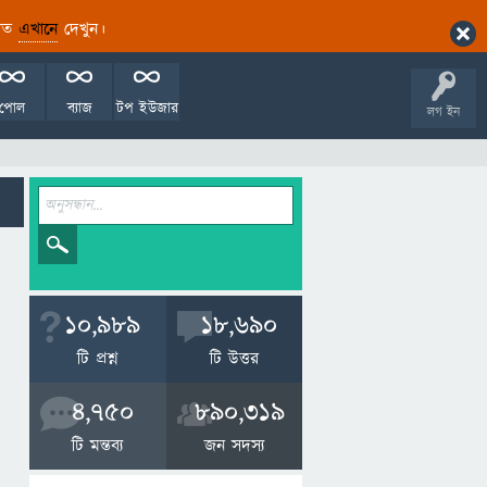
ারিত
এখানে
দেখুন।
পোল
ব্যাজ
টপ ইউজার
লগ ইন
10,989
18,690
টি প্রশ্ন
টি উত্তর
4,750
890,319
টি মন্তব্য
জন সদস্য