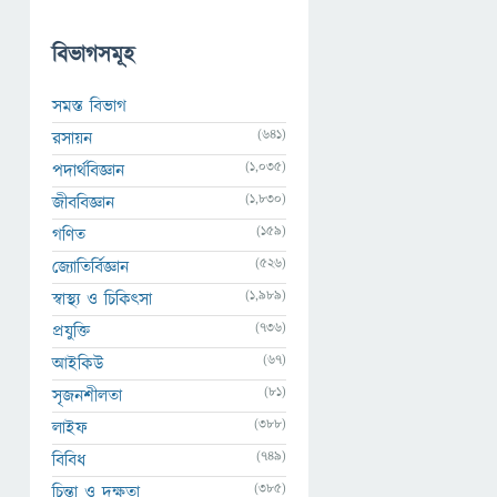
বিভাগসমূহ
সমস্ত বিভাগ
(641)
রসায়ন
(1,035)
পদার্থবিজ্ঞান
(1,830)
জীববিজ্ঞান
(159)
গণিত
(526)
জ্যোতির্বিজ্ঞান
(1,989)
স্বাস্থ্য ও চিকিৎসা
(736)
প্রযুক্তি
(67)
আইকিউ
(81)
সৃজনশীলতা
(388)
লাইফ
(749)
বিবিধ
(385)
চিন্তা ও দক্ষতা