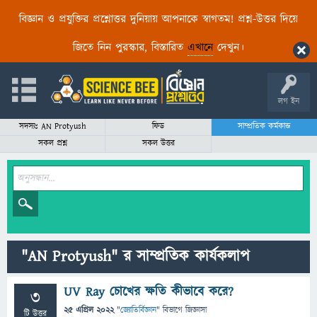
বিজ্ঞান ও প্রযুক্তির প্রশ্নোত্তর দুনিয়ায় আপনাকে স্বাগতম! প্রশ্ন-উত্তর দিয়ে
জিতে নিন পুরস্কার, বিস্তারিত
এখানে
দেখুন।
লগ ইন
সদস্যঃ AN Protyush
ফিড
সাম্প্রতিক কর্মকান্ড
সকল প্রশ্ন
সকল উত্তর
"AN Protyush" র সাম্প্রতিক কার্যকলাপ
UV Ray চোখের ক্ষতি কীভাবে করে?
3
25 এপ্রিল 2022
"
জ্যোতির্বিজ্ঞান
" বিভাগে
জিজ্ঞাসা
টি উত্তর