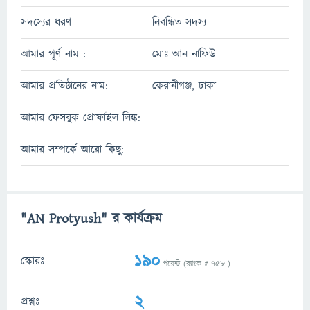
সদস্যের ধরণ
নিবন্ধিত সদস্য
আমার পূর্ণ নাম :
মোঃ আন নাফিউ
আমার প্রতিষ্ঠানের নাম:
কেরানীগঞ্জ, ঢাকা
আমার ফেসবুক প্রোফাইল লিঙ্ক:
আমার সম্পর্কে আরো কিছু:
"AN Protyush" র কার্যক্রম
190
স্কোরঃ
পয়েন্ট (র‌্যাংক #
758
)
2
প্রশ্নঃ