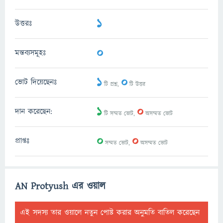
1
উত্তরঃ
0
মন্তব্যসমূহঃ
1
0
ভোট দিয়েছেনঃ
টি প্রশ্ন,
টি উত্তর
1
0
দান করেছেন:
টি সম্মত ভোট,
অসম্মত ভোট
0
0
প্রাপ্তঃ
সম্মত ভোট,
অসম্মত ভোট
AN Protyush এর ওয়াল
এই সদস্য তার ওয়ালে নতুন পোষ্ট করার অনুমতি বাতিল করেছেন