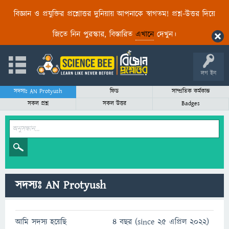
বিজ্ঞান ও প্রযুক্তির প্রশ্নোত্তর দুনিয়ায় আপনাকে স্বাগতম! প্রশ্ন-উত্তর দিয়ে
জিতে নিন পুরস্কার, বিস্তারিত
এখানে
দেখুন।
লগ ইন
সদস্যঃ AN Protyush
ফিড
সাম্প্রতিক কর্মকান্ড
সকল প্রশ্ন
সকল উত্তর
Badges
সদস্যঃ AN Protyush
আমি সদস্য হয়েছি
4 বছর (since 25 এপ্রিল 2022)