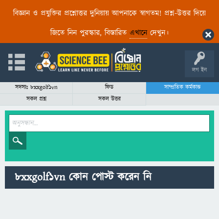
বিজ্ঞান ও প্রযুক্তির প্রশ্নোত্তর দুনিয়ায় আপনাকে স্বাগতম! প্রশ্ন-উত্তর দিয়ে
জিতে নিন পুরস্কার, বিস্তারিত
এখানে
দেখুন।
লগ ইন
সদস্যঃ 8xxgolf1vn
ফিড
সাম্প্রতিক কর্মকান্ড
সকল প্রশ্ন
সকল উত্তর
8xxgolf1vn কোন পোস্ট করেন নি