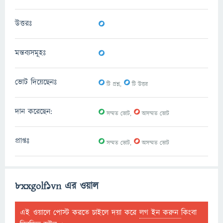
0
উত্তরঃ
0
মন্তব্যসমূহঃ
0
0
ভোট দিয়েছেনঃ
টি প্রশ্ন,
টি উত্তর
0
0
দান করেছেন:
সম্মত ভোট,
অসম্মত ভোট
0
0
প্রাপ্তঃ
সম্মত ভোট,
অসম্মত ভোট
8xxgolf1vn এর ওয়াল
এই ওয়ালে পোস্ট করতে চাইলে দয়া করে
লগ ইন করুন
কিংবা